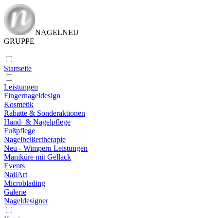
NAGELNEU
GRUPPE
Startseite
Leistungen
Fingernageldesign
Kosmetik
Rabatte & Sonderaktionen
Hand- & Nagelpflege
Fußpflege
Nagelbeißertherapie
Neu - Wimpern Leistungen
Maniküre mit Gellack
Events
NailArt
Microblading
Galerie
Nageldesigner